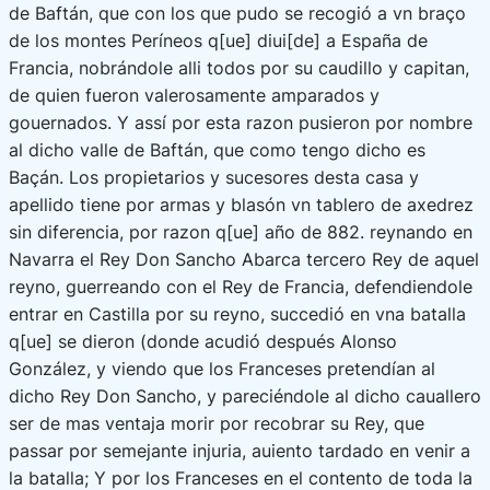
de Baftán, que con los que pudo se recogió a vn braço
de los montes Períneos q[ue] diui[de] a España de
Francia, nobrándole alli todos por su caudillo y capitan,
de quien fueron valerosamente amparados y
gouernados. Y assí por esta razon pusieron por nombre
al dicho valle de Baftán, que como tengo dicho es
Baçán. Los propietarios y sucesores desta casa y
apellido tiene por armas y blasón vn tablero de axedrez
sin diferencia, por razon q[ue] año de 882. reynando en
Navarra el Rey Don Sancho Abarca tercero Rey de aquel
reyno, guerreando con el Rey de Francia, defendiendole
entrar en Castilla por su reyno, succedió en vna batalla
q[ue] se dieron (donde acudió después Alonso
González, y viendo que los Franceses pretendían al
dicho Rey Don Sancho, y pareciéndole al dicho cauallero
ser de mas ventaja morir por recobrar su Rey, que
passar por semejante injuria, auiento tardado en venir a
la batalla; Y por los Franceses en el contento de toda la