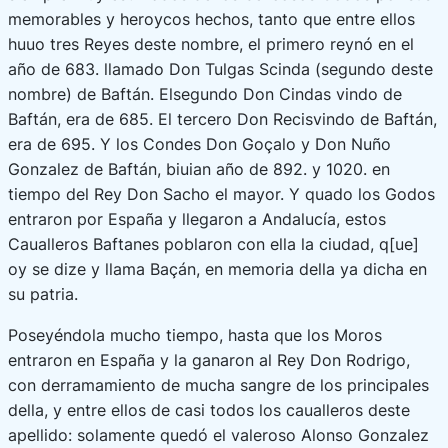
memorables y heroycos hechos, tanto que entre ellos
huuo tres Reyes deste nombre, el primero reynó en el
año de 683. llamado Don Tulgas Scinda (segundo deste
nombre) de Baftán. Elsegundo Don Cindas vindo de
Baftán, era de 685. El tercero Don Recisvindo de Baftán,
era de 695. Y los Condes Don Goçalo y Don Nuño
Gonzalez de Baftán, biuian año de 892. y 1020. en
tiempo del Rey Don Sacho el mayor. Y quado los Godos
entraron por España y llegaron a Andalucía, estos
Caualleros Baftanes poblaron con ella la ciudad, q[ue]
oy se dize y llama Baçán, en memoria della ya dicha en
su patria.
Poseyéndola mucho tiempo, hasta que los Moros
entraron en España y la ganaron al Rey Don Rodrigo,
con derramamiento de mucha sangre de los principales
della, y entre ellos de casi todos los caualleros deste
apellido: solamente quedó el valeroso Alonso Gonzalez