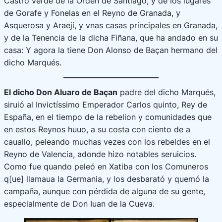
Castro verde de la Orden de Santiago, y de los lugares
de Gorafe y Fonelas en el Reyno de Granada, y
Asquerosa y Araejí, y vnas casas principales en Granada,
y de la Tenencia de la dicha Fiñana, que ha andado en su
casa: Y agora la tiene Don Alonso de Baçan hermano del
dicho Marqués.
El dicho Don Aluaro de Baçan
padre del dicho Marqués,
siruió al Invictíssimo Emperador Carlos quinto, Rey de
España, en el tiempo de la rebelion y comunidades que
en estos Reynos huuo, a su costa con ciento de a
cauallo, peleando muchas vezes con los rebeldes en el
Reyno de Valencia, adonde hizo notables serui­cios.
Como fue quando peleó en Xatiba con los Comuneros
q[ue] llamaua la Germania, y los desbarató y quemó la
campaña, aunque con pérdida de alguna de su gente,
especialmente de Don Iuan de la Cueva.