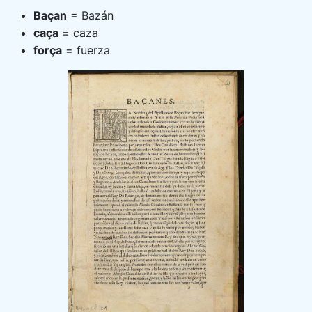
Baçan
= Bazán
caça
= caza
força
= fuerza