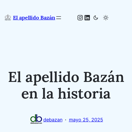
Saltar
al
Instagram
LinkedIn
El apellido Bazán
contenido
El apellido Bazán
en la historia
·
debazan
mayo 25, 2025