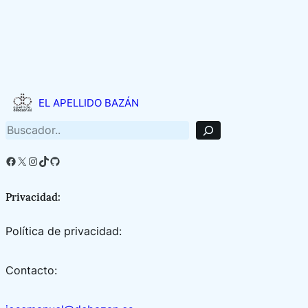
B
u
EL APELLIDO BAZÁN
s
c
a
r
Facebook
X
Instagram
TikTok
GitHub
Privacidad:
Política de privacidad:
Contacto: