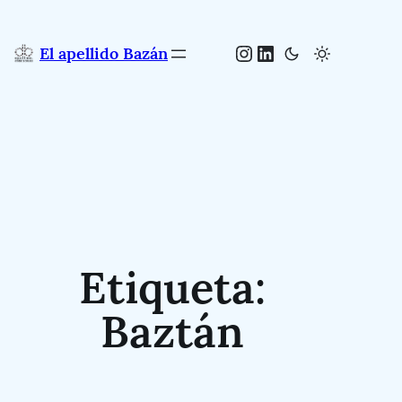
Saltar
al
Instagram
LinkedIn
El apellido Bazán
contenido
Etiqueta:
Baztán