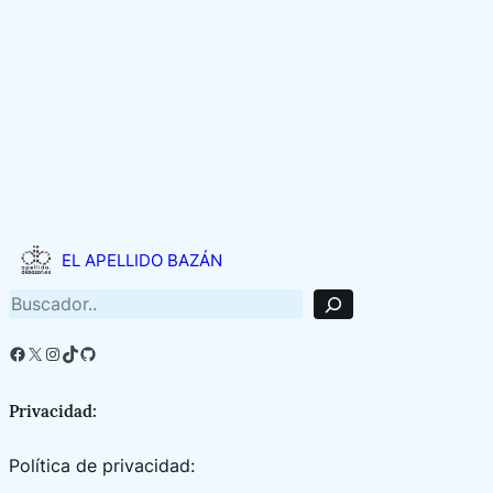
B
u
EL APELLIDO BAZÁN
s
c
a
r
Facebook
X
Instagram
TikTok
GitHub
Privacidad:
Política de privacidad: